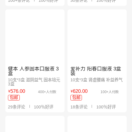
100+条评论
100％好评
30条评论
100％好评
健本 人参固本口服液 3
爱补力 阳春口服液 3盒
盒
装
10支*3盒 滋阴益气 固本培元
10支*3盒 肾虚腰痛 补益养气
3盒
576.00
620.00
¥
¥
400+人付款
100+人付款
包邮
包邮
29条评论
100％好评
18条评论
100％好评