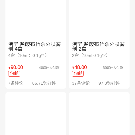
洁宁 盐酸布替萘芬喷雾
洁宁 盐酸布替萘芬喷雾
剂 4盒
剂 2盒
4盒（10ml：0.1g*4）
2盒（10ml:0.1g*2）
90.00
48.00
¥
¥
4000+人付款
6000+人付款
包邮
包邮
7条评论
85.71％好评
37条评论
97.3％好评