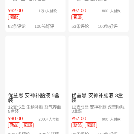
62.00
97.00
¥
¥
1万+人付款
800+人付款
包邮
包邮
82条评论
100％好评
53条评论
100％好评
优益思 安神补脑液 5盒
优益思 安神补脑液 3盒
装
装
12支*5盒 生精补髓 益气养血
12支*3盒 安神补脑 改善睡眠
5盒装
3盒装
90.00
57.00
¥
¥
2000+人付款
900+人付款
新品
包邮
新品
包邮