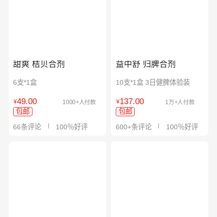
甜爽 桔贝合剂
益中舒 归脾合剂
6支*1盒
10支*1盒 3日健脾体验装
49.00
137.00
¥
¥
1000+人付款
1万+人付款
包邮
包邮
66条评论
100％好评
600+条评论
100％好评