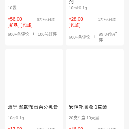
剂
10袋
10ml:0.1g
56.00
28.00
¥
¥
8万+人付款
1万+人付款
新品
包邮
包邮
600+条评论
100％好评
99.84％好
600+条评论
评
洁宁 盐酸布替萘芬乳膏
安神补脑液 1盒装
10g:0.1g
20支*1盒 10天量