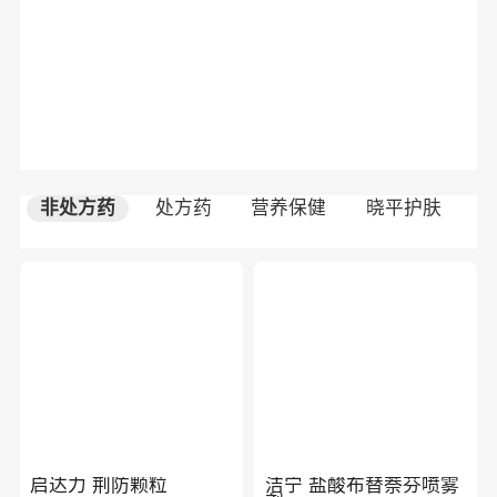
非处方药
处方药
营养保健
晓平护肤
启达力 荆防颗粒
洁宁 盐酸布替萘芬喷雾