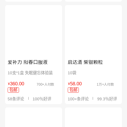
爱补力 阳春口服液
启达清 柴银颗粒
10支*1盒 失眠健忘体验装
10袋
360.00
58.00
¥
¥
700+人付款
1万+人付款
包邮
包邮
58条评论
100％好评
100+条评论
99.3％好评