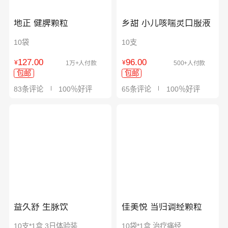
地正 健脾颗粒
乡甜 小儿咳喘灵口服液
10袋
10支
127.00
96.00
¥
¥
1万+人付款
500+人付款
包邮
包邮
83条评论
100％好评
65条评论
100％好评
益久舒 生脉饮
佳美悦 当归调经颗粒
10支*1盒 3日体验装
10袋*1盒 治疗痛经