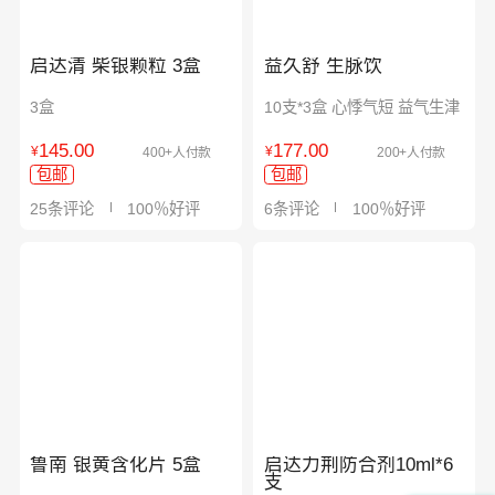
启达清 柴银颗粒 3盒
益久舒 生脉饮
3盒
10支*3盒 心悸气短 益气生津
145.00
177.00
¥
¥
400+人付款
200+人付款
包邮
包邮
25条评论
100％好评
6条评论
100％好评
鲁南 银黄含化片 5盒
启达力荆防合剂10ml*6
支