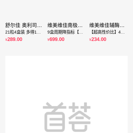
粒
舒尔佳 奥利司他胶囊 4盒 减肥 减脂 减重 懒人减肥 科学瘦身 OTC认证减肥
维美维佳南极磷虾油9盒装 5纯南极磷虾油56%海洋磷脂
维美维佳辅酶Q10软胶囊 5瓶装 保护心脏增强免疫力
21粒4盒装 多得14粒深度排油减重 效果看得见
9盒周期降指标【无效包退】
【超高性价比】400mg*30粒*5瓶装
289.00
699.00
234.00
¥
¥
¥