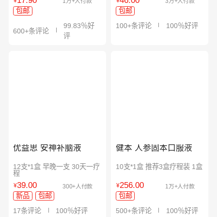
17.90
46.00
¥
¥
1万+人付款
3万+人付款
包邮
包邮
99.83％好
100+条评论
100％好评
600+条评论
评
优益思 安神补脑液
健本 人参固本口服液
12支*1盒 早晚一支 30天一疗
10支*1盒 推荐3盒疗程装 1盒
程
39.00
256.00
¥
¥
300+人付款
1万+人付款
新品
包邮
包邮
17条评论
100％好评
500+条评论
100％好评