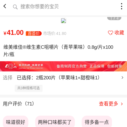
搜索你想要的宝贝
/
1
4
41.00
收藏
￥
首荟价
市场价:41.80
维美维佳®维生素C咀嚼片（青苹果味）0.8g/片x100
片/瓶
选择
已选择：2瓶200片（苹果味1+甜橙味1）
共3种规格可选
用户评价（71）
查看更多
味道很好
两种口味都买了
得多备一点