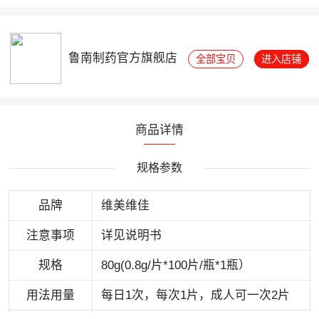
鲁南制药官方旗舰店
全部宝贝
进入店铺
商品详情
规格参数
品牌
维美维佳
注意事项
详见说明书
规格
80g(0.8g/片*100片/瓶*1瓶）
用法用量
每日1次，每次1片，成人可一次2片