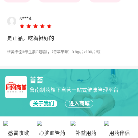
s***4
是正品，吃着挺好的
维美维佳®维生素C咀嚼片（青苹果味）0.8g/片x100片/瓶
首荟
鲁南制药旗下自营一站式健康管理平台
关于我们
进入商城
感冒咳嗽
心脑血管药
补益用药
用药伴侣