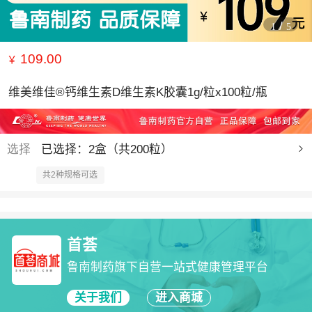
/
1
5
109.00
￥
维美维佳®钙维生素D维生素K胶囊1g/粒x100粒/瓶
选择
已选择：2盒（共200粒）
共2种规格可选
首荟
鲁南制药旗下自营一站式健康管理平台
关于我们
进入商城