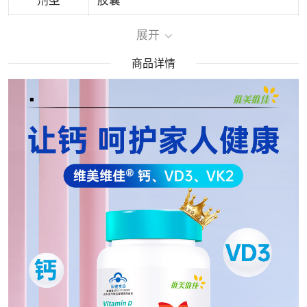
剂型
胶囊
适用人群
需要补充多种维生素矿物质的成人
展开
储存条件
置阴凉干燥处
商品详情
商品条形码
6924440101513
值
有效期
24个月