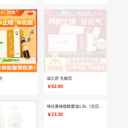
剂
益久舒 生脉饮
￥62.00