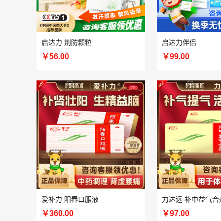
启达力 荆防颗粒
启达力伴侣
￥56.00
￥99.00
爱补力 阳春口服液
力达远 补中益气合
￥360.00
￥97.00