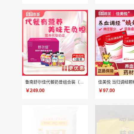
鲁南舒尔佳代餐奶昔组合装（6瓶/盒） 5盒装
佳美悦 当归调经颗
￥249.00
￥97.00