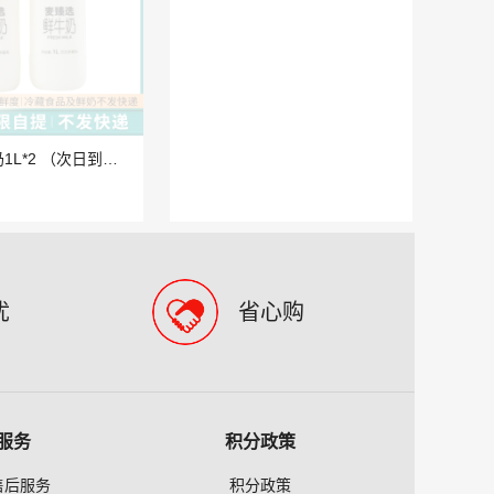
麦臻选鲜牛奶1L*2 （次日到货）
味达美味极鲜酱油1.8L（次日送货）
￥23.30
忧
省心购
服务
积分政策
售后服务
积分政策