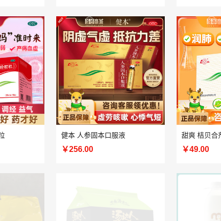
粒
健本 人参固本口服液
甜爽 桔贝合
￥256.00
￥49.00