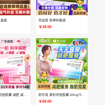
1盒装
优益思 安神补脑液
￥39.00
舒尔佳 奥利司他胶囊 减肥 减脂 减重 懒人减肥 科学瘦身 OTC认证减肥
舒尔佳 奥利司他胶囊 60mg*24粒 减脂减重 减肥药 塑身排油瘦身 OTC认证减肥
￥89.00