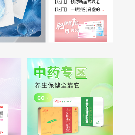
【热门】 预防断崖式衰老！快自测这5条初老症状你有
【热门】 一眼辨别肾虚的实用指南：从症状到调养全解