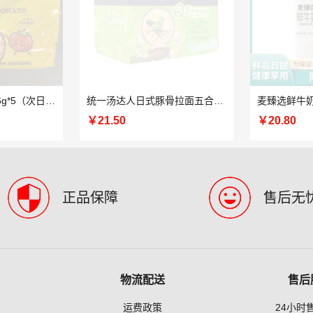
统一茄皇鸡蛋面116g*5（次日取货）
统一汤达人日式豚骨拉面五合一 125g*5（次日送货）
￥21.50
￥20.80
正品保障
售后无
物流配送
售后
运费政策
24小时