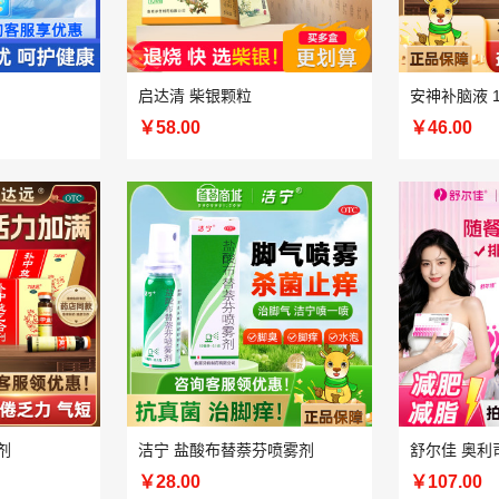
启达清 柴银颗粒
安神补脑液 
￥58.00
￥46.00
剂
洁宁 盐酸布替萘芬喷雾剂
￥28.00
￥107.00